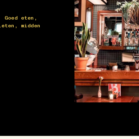
Twee van onze favorie
geniet jij van ons dr
. Goed eten,
ontvang je een kaartj
ieten, midden
bioscoop. Om het hele
na afloop van de film
koffie of thee komen 
Bekijk menu