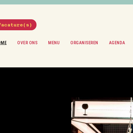
Vacature(s)
OME
OVER ONS
MENU
ORGANISEREN
AGENDA
FILM & FOOD