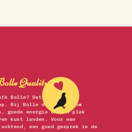
olle Quality.
afé Bolle? Dat is als een
op. Bij Bolle draait het om
n, goede energie en een plek
ven kunt landen. Voor een
 ochtend, een goed gesprek in de