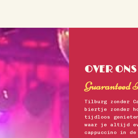
OVER ONS
Guaranteed B
Tilburg zonder C
biertje zonder h
tijdloos geniete
waar je altijd e
cappuccino in de