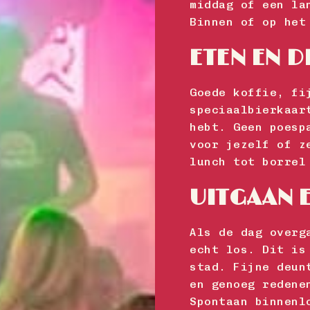
middag of een la
Binnen of op het
ETEN EN 
Goede koffie, fi
speciaalbierkaar
hebt. Geen poesp
voor jezelf of z
lunch tot borrel
UITGAAN E
Als de dag overg
echt los. Dit is
stad. Fijne deun
en genoeg redene
Spontaan binnenl