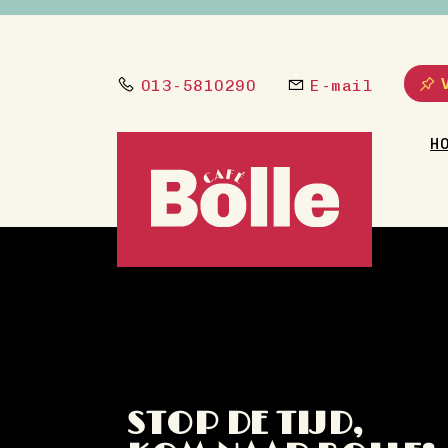
013-5810290
E-mail
H
STOP DE TIJD,